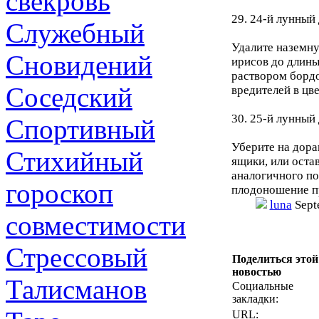
свекровь
29. 24-й лунный 
Служебный
Удалите наземну
Сновидений
ирисов до длины
раствором бордо
Соседский
вредителей в цве
30. 25-й лунный 
Спортивный
Уберите на дора
Стихийный
ящики, или оста
аналогичного по
гороскоп
плодоношение пр
luna
Sept
совместимости
Стрессовый
Поделиться этой
новостью
Талисманов
Социальные
закладки:
URL: