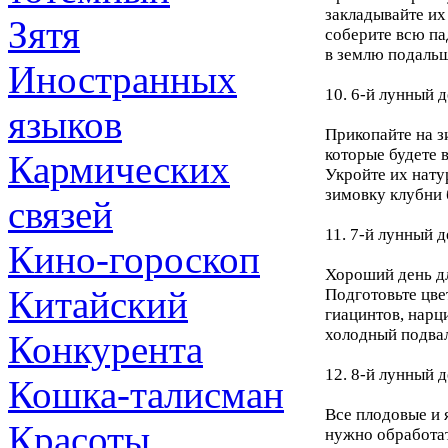
закладывайте их
Зятя
соберите всю па
в землю подальш
Иностранных
10. 6-й лунный д
языков
Прикопайте на з
которые будете 
Кармических
Укройте их нату
зимовку клубни 
связей
11. 7-й лунный д
Кино-гороскоп
Хороший день дл
Китайский
Подготовьте цве
гиацинтов, нарц
холодный подвал
Конкурента
12. 8-й лунный д
Кошка-талисман
Все плодовые и 
Красоты
нужно обработат