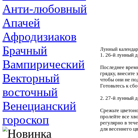
Анти-любовный
Апачей
Афродизиаков
Брачный
Лунный календарь
1. 26-й лунный д
Вампирический
Последнее время
грядку, внесите
Векторный
чтобы они не по
Готовьтесь к сб
восточный
2. 27-й лунный д
Венецианский
Срежьте цветоно
гороскоп
пролейте все хв
регулярно в теч
для весеннего ц