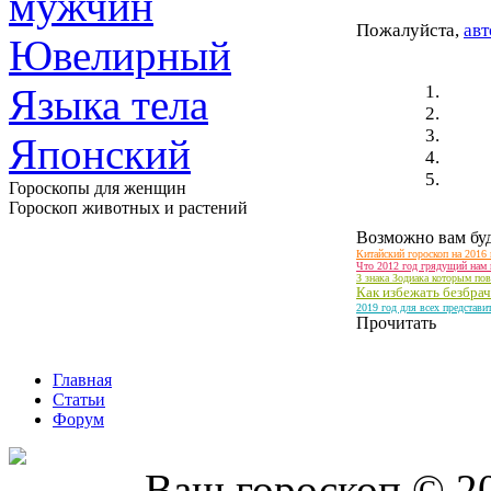
мужчин
Пожалуйста,
авт
Ювелирный
Языка тела
Японский
Гороскопы для женщин
Гороскоп животных и растений
Возможно вам буд
Китайский гороскоп на 2016 
Что 2012 год грядущий нам 
З знака Зодиака которым пов
Как избежать безбра
2019 год для всех представи
Прочитать
Главная
Статьи
Форум
Ваш гороскоп © 2