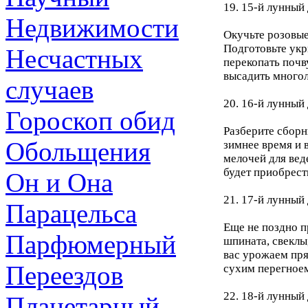
19. 15-й лунный
Недвижимости
Окучьте розовые
Подготовьте укр
Несчастных
перекопать почв
высадить многол
случаев
20. 16-й лунный 
Гороскоп обид
Разберите сборн
Обольщения
зимнее время и 
мелочей для вед
будет приобрест
Он и Она
21. 17-й лунный 
Парацельса
Еще не поздно п
Парфюмерный
шпината, свеклы
вас урожаем пря
Переездов
сухим перегноем
22. 18-й лунный 
Планетарный