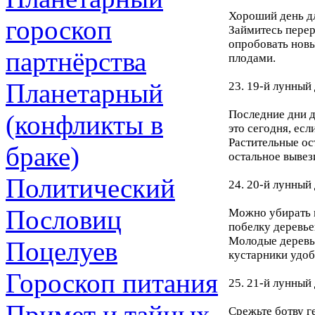
Хороший день дл
гороскоп
Займитесь перер
опробовать новы
партнёрства
плодами.
Планетарный
23. 19-й лунный 
Последние дни д
(конфликты в
это сегодня, есл
Растительные ост
браке)
остальное вывез
Политический
24. 20-й лунный 
Пословиц
Можно убирать м
побелку деревье
Молодые деревья
Поцелуев
кустарники удоб
Гороскоп питания
25. 21-й лунный 
Примет и тайных
Срежьте ботву г