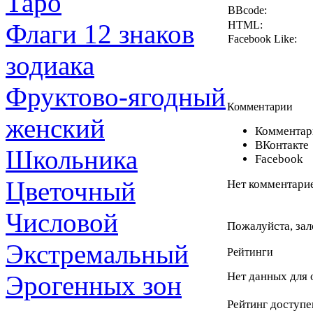
Таро
BBcode:
Флаги 12 знаков
HTML:
Facebook Like:
зодиака
Фруктово-ягодный
Комментарии
женский
Комментари
ВКонтакте
Школьника
Facebook
Цветочный
Нет комментарие
Числовой
Пожалуйста, зал
Экстремальный
Рейтинги
Нет данных для 
Эрогенных зон
Рейтинг доступе