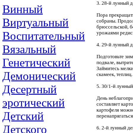
3. 28-й лунный д
Винный
Пора прекращать
Виртуальный
собраны. Продо
брюссельской, б
Воспитательный
урожаями редиса
4. 29-й лунный д
Вязальный
Подготовьте зим
Генетический
подвале, вытрит
Займитесь мелки
Демонический
скамеек, теплиц.
Десертный
5. 30/1-й лунны
День неблагопри
эротический
составляет карт
картофеля можно
Детский
перенапрягаться
Детского
6. 2-й лунный де