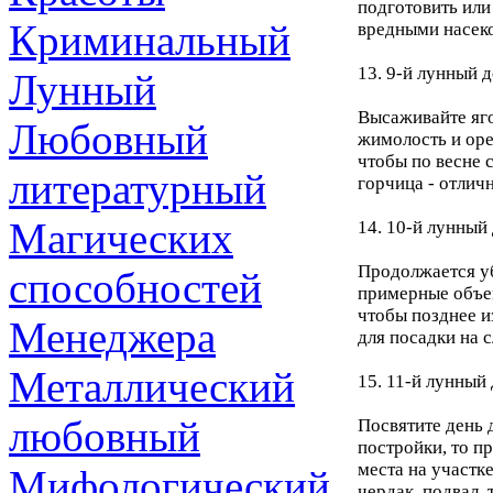
подготовить или
Криминальный
вредными насек
13. 9-й лунный д
Лунный
Высаживайте яго
Любовный
жимолость и оре
чтобы по весне с
литературный
горчица - отлич
Магических
14. 10-й лунный 
Продолжается уб
способностей
примерные объем
чтобы позднее 
Менеджера
для посадки на 
Металлический
15. 11-й лунный 
любовный
Посвятите день 
постройки, то п
места на участке
Мифологический
чердак, подвал, 