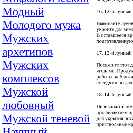
Модный
16. 12-й лунный 
Молодого мужа
Выкопайте луков
укройте для зим
Мужских
В оставшееся вр
подготовленную
архетипов
17. 13-й лунный 
Мужских
Посвятите этот 
ягодами. Продум
комплексов
работы на ближа
соседями по дач
Мужской
18. 14-й лунный 
любовный
Перекопайте поч
профилактику пр
Мужской теневой
для укрытия пос
приствольные кр
Научный