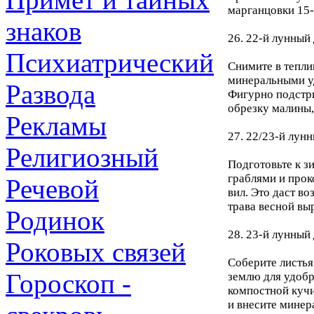
марганцовки 15-
знаков
26. 22-й лунный 
Психиатрический
Снимите в тепли
минеральными уд
Развода
Фигурно подстри
обрезку малины,
Рекламы
27. 22/23-й лунн
Религиозный
Подготовьте к з
граблями и прок
Речевой
вил. Это даст во
трава весной вы
Родинок
28. 23-й лунный 
Роковых связей
Соберите листья,
Гороскоп -
землю для удобр
компостной куч
и внесите минер