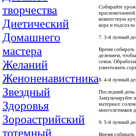
творчества
Собирайте урожа
краснокочанной 
компостную кучу
Диетический
кора и подсохла
Домашнего
7. 3-й лунный де
мастера
Время собирать 
делением, чтобы
Желаний
севок. Обработа
уничтожить сор
Женоненавистника
8. 4-й лунный де
Звездный
Последний день 
Замульчируйте и
Здоровья
материал: солом
многолетников д
Зороастрийский
9. 5-й лунный де
тотемный
Время собирать 