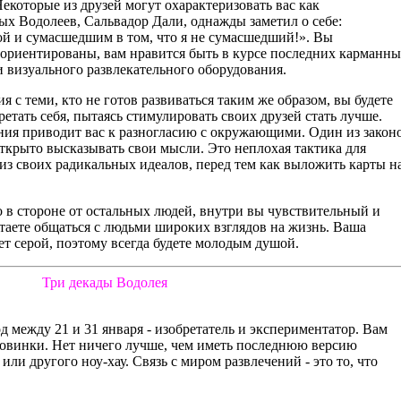
Некоторые из друзей могут охарактеризовать вас как
х Водолеев, Сальвадор Дали, однажды заметил о себе:
й и сумасшедшим в том, что я не сумасшедший!». Вы
 ориентированы, вам нравится быть в курсе последних карманн
и визуального развлекательного оборудования.
 с теми, кто не готов развиваться таким же образом, вы будете
ретать себя, пытаясь стимулировать своих друзей стать лучше.
ния приводит вас к разногласию с окружающими. Один из закон
открыто высказывать свои мысли. Это неплохая тактика для
из своих радикальных идеалов, перед тем как выложить карты н
ко в стороне от остальных людей, внутри вы чувствительный и
таете общаться с людьми широких взглядов на жизнь. Ваша
ет серой, поэтому всегда будете молодым душой.
Три декады Водолея
д между 21 и 31 января - изобретатель и экспериментатор. Вам
новинки. Нет ничего лучше, чем иметь последнюю версию
ли другого ноу-хау. Связь с миром развлечений - это то, что