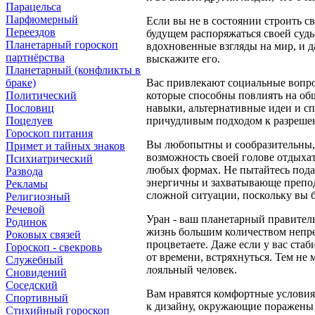
Парацельса
Парфюмерный
Если вы не в состоянии строить с
Переездов
будущем распоряжаться своей судьб
Планетарный гороскоп
вдохновенные взгляды на мир, и д
партнёрства
выскажите его.
Планетарный (конфликты в
браке)
Вас привлекают социальные вопро
Политический
которые способны повлиять на об
Пословиц
навыки, альтернативные идеи и с
Поцелуев
причудливым подходом к разреше
Гороскоп питания
Вы любопытны и сообразительны, в
Примет и тайных знаков
возможность своей голове отдыхат
Психиатрический
любых формах. Не пытайтесь подав
Развода
энергичны и захватывающе преподн
Рекламы
сложной ситуации, поскольку вы бу
Религиозный
Речевой
Уран - ваш планетарный правител
Родинок
жизнь большим количеством непре
Роковых связей
процветаете. Даже если у вас ста
Гороскоп - свекровь
от времени, встряхнуться. Тем не 
Служебный
лояльный человек.
Сновидений
Соседский
Вам нравятся комфортные условия,
Спортивный
к дизайну, окружающие поражены и
Стихийный гороскоп