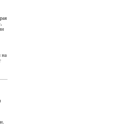
арая
,
ни
 на
т
и
и.