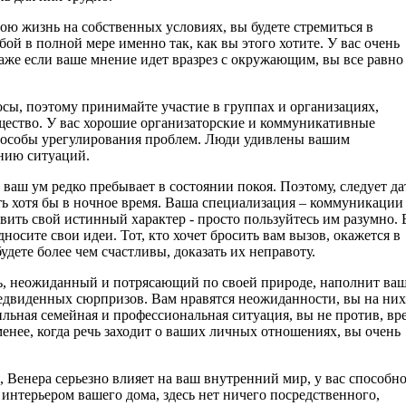
вою жизнь на собственных условиях, вы будете стремиться в
ой в полной мере именно так, как вы этого хотите. У вас очень
аже если ваше мнение идет вразрез с окружающим, вы все равно
сы, поэтому принимайте участие в группах и организациях,
щество. У вас хорошие организаторские и коммуникативные
пособы урегулирования проблем. Люди удивлены вашим
нию ситуаций.
аш ум редко пребывает в состоянии покоя. Поэтому, следует да
ь хотя бы в ночное время. Ваша специализация – коммуникации
ить свой истинный характер - просто пользуйтесь им разумно.
осите свои идеи. Тот, кто хочет бросить вам вызов, окажется в
дете более чем счастливы, доказать их неправоту.
ь, неожиданный и потрясающий по своей природе, наполнит ва
двиденных сюрпризов. Вам нравятся неожиданности, вы на них
бильная семейная и профессиональная ситуация, вы не против, вр
менее, когда речь заходит о ваших личных отношениях, вы очень
 Венера серьезно влияет на ваш внутренний мир, у вас способн
нтерьером вашего дома, здесь нет ничего посредственного,