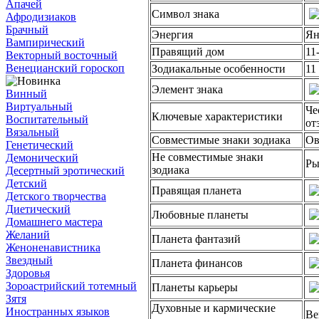
Апачей
Символ знака
Афродизиаков
Брачный
Энергия
Ян
Вампирический
Правящий дом
11
Векторный восточный
Венецианский гороскоп
Зодиакальные особенности
11
Элемент знака
Винный
Виртуальный
Че
Ключевые характеристики
Воспитательный
от
Вязальный
Совместимые знаки зодиака
Ов
Генетический
Не совместимые знаки
Демонический
Ры
зодиака
Десертный эротический
Детский
Правящая планета
Детского творчества
Диетический
Любовные планеты
Домашнего мастера
Желаний
Планета фантазий
Женоненавистника
Звездный
Планета финансов
Здоровья
Зороастрийский тотемный
Планеты карьеры
Зятя
Духовные и кармические
Иностранных языков
Ве