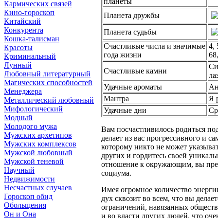
планеты
Кармических связей
Кино-гороскоп
Планета дружбы
Китайский
Конкурента
Планета судьбы
Кошка-талисман
Счастливые числа и значимые
4, 
Красоты
года жизни
68
Криминальный
Лунный
Си
Счастливые камни
Любовный литературный
ла
Магических способностей
Удачные ароматы
Ан
Менеджера
Мантра
Я 
Металлический любовный
Мифологический
Удачные дни
Ср
Модный
Молодого мужа
Вам посчастливилось родиться по
Мужских архетипов
делает из вас прогрессивного и с
Мужских комплексов
которому никто не может указыват
Мужской любовный
других и гордитесь своей уникаль
Мужской теневой
отношение к окружающим, вы пред
Научный
социума.
Недвижимости
Несчастных случаев
Имея огромное количество энерги
Гороскоп обид
дух сквозит во всем, что вы делае
Обольщения
ограничений, навязанных обществ
Он и Она
и во власти других людей, что оче