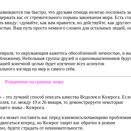
азвиваются так быстро, что друзьям отнюдь нелегко поспевать за
держать вас от стремительного порыва завоевания мира. Есть ст
ь ввиду: «думайте, как вам нравится, но действуйте, как другие»
остью. Ваш путь просто немного сложен для остальных людей, о
февраля, то окружающим кажетесь обособленной личностью, и вы
к ближнему. Небольшая группа друзей и единомышленников буду
вашей конечной целью будет изучение всех аспектов
ьного взгляда на мир и самого себя.
Рожденные на границе знака
- это лучший способ описать качества Водолея и Козерога. Есл
лея, т.е. между 19 и 26 января, то демонстрируете некоторые
его знака - Козерога.
рога может поставить вас перед взаимоисключающими проблемам
 двигаться вперед, но Козерог тащит вас обратно в режим
но, будете страдать от невнимательности.