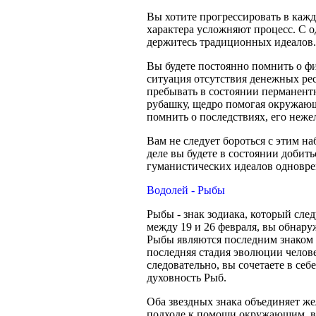
Вы хотите прогрессировать в кажд
характера усложняют процесс. С о
держитесь традиционных идеалов.
Вы будете постоянно помнить о фи
ситуация отсутствия денежных ре
пребывать в состоянии перманент
рубашку, щедро помогая окружающи
помнить о последствиях, его неже
Вам не следует бороться с этим 
деле вы будете в состоянии добит
гуманистических идеалов одноврем
Водолей - Рыбы
Рыбы - знак зодиака, который след
между 19 и 26 февраля, вы обнаруж
Рыбы являются последним знаком 
последняя стадия эволюции челов
следовательно, вы сочетаете в се
духовность Рыб.
Оба звездных знака объединяет же
подходе к помощи окружающим, в