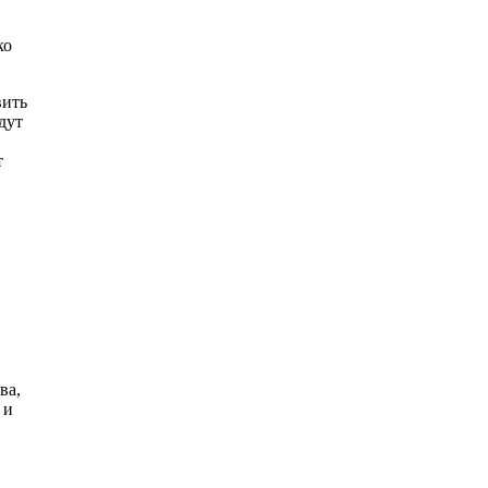
ко
вить
дут
т
ва,
 и