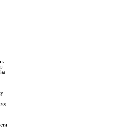
ть
 в
 Вы
шу
емя
ости