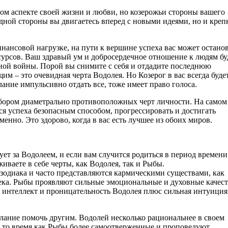
ом аспекте своей жизни и любви, но козерожьи стороны вашего
дной стороны вы двигаетесь вперед с новыми идеями, но и креп
нансовой нагрузке, на пути к вершине успеха вас может остано
сурсов. Ваш здравый ум и добросердечное отношение к людям бу
ной войны. Порой вы снимите с себя и отдадите последнюю
м – это очевидная черта Водолея. Но Козерог в вас всегда буде
лание импульсивно отдать все, тоже имеет право голоса.
набором диаметрально противоположных черт личности. На самом
ься успеха безопасным способом, прогрессировать и достигать
енно. Это здорово, когда в вас есть лучшее из обоих миров.
ует за Водолеем, и если вам случится родиться в период времени
иваете в себе черты, как Водолея, так и Рыбы.
зодиака и часто представляются кармическими существами, как
ека. Рыбы проявляют сильные эмоциональные и духовные качест
бе интеллект и проницательность Водолея плюс сильная интуиция
лание помочь другим. Водолей несколько рациональнее в своем
 то время как Рыбы более самоотверженные и проповедуют