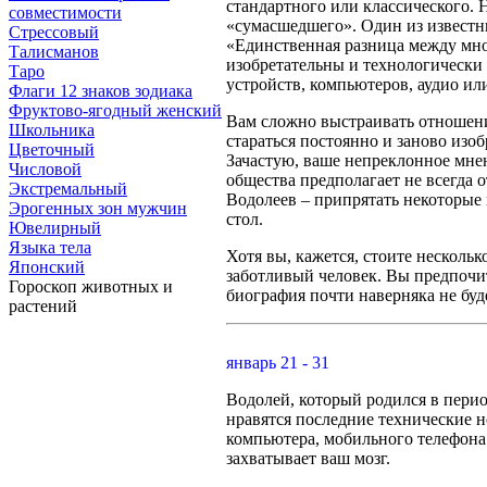
стандартного или классического. 
совместимости
«сумасшедшего». Один из известны
Стрессовый
«Единственная разница между мно
Талисманов
изобретательны и технологически
Таро
устройств, компьютеров, аудио ил
Флаги 12 знаков зодиака
Фруктово-ягодный женский
Вам сложно выстраивать отношения
Школьника
стараться постоянно и заново изоб
Цветочный
Зачастую, ваше непреклонное мне
Числовой
общества предполагает не всегда 
Экстремальный
Водолеев – припрятать некоторые 
Эрогенных зон мужчин
стол.
Ювелирный
Языка тела
Хотя вы, кажется, стоите несколь
Японский
заботливый человек. Вы предпочи
Гороскоп животных и
биография почти наверняка не буд
растений
январь 21 - 31
Водолей, который родился в перио
нравятся последние технические 
компьютера, мобильного телефона и
захватывает ваш мозг.