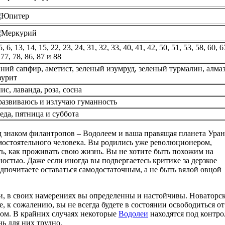
5, 6, 13, 14, 15, 22, 23, 24, 31, 32, 33, 40, 41, 42, 50, 51, 53, 58, 60, 6
,77, 78, 86, 87 и 88
ний сапфир, аметист, зеленый изумруд, зеленый турмалин, алмаз
зурит
ис, лаванда, роза, сосна
развиваюсь и излучаю гуманность
еда, пятница и суббота
д знаком филантропов – Водолеем и ваша правящая планета Уран
амостоятельного человека. Вы родились уже революционером,
ь, как проживать свою жизнь. Вы не хотите быть похожим на
ностью. Даже если иногда вы подвергаетесь критике за дерзкое
почитаете оставаться самодостаточным, а не быть вялой овцой
и, в своих намерениях вы определенны и настойчивы. Новаторс
те, к сожалению, вы не всегда будете в состоянии освободиться от
ом. В крайних случаях некоторые
Водолеи
находятся под контр
нь для них трудно.