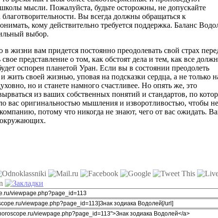
школы мысли. Пожалуйста, будьте осторожны, не допускайте
 благотворительности. Вы всегда должны обращаться к
онимать, кому действительно требуется поддержка. Баланс Водо
ильный выбор.
то в жизни вам придется постоянно преодолевать свой страх пере
свое представление о том, как обстоят дела и тем, как все долж
будет оспорен планетой Уран. Если вы в состоянии преодолеть
и жить своей жизнью, уповая на подсказки сердца, а не только н
духовно, но и станете намного счастливее. Но опять же, это
вырваться из ваших собственных понятий и стандартов, по кото
ло вас оригинальностью мышления и изворотливостью, чтобы н
компанию, потому что никогда не знают, чего от вас ожидать. В
я окружающих.