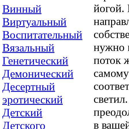
йогой.
Винный
направ
Виртуальный
собств
Воспитательный
нужно 
Вязальный
поток 
Генетический
самому
Демонический
соотве
Десертный
светил
эротический
преодо
Детский
в ваше
Детского