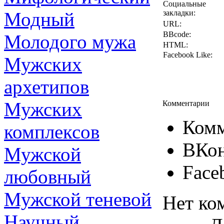
Социальные
Модный
закладки:
URL:
BBcode:
Молодого мужа
HTML:
Facebook Like:
Мужских
архетипов
Мужских
Комментарии
Комм
комплексов
ВКон
Мужской
Face
любовный
Мужской теневой
Нет ко
Научный