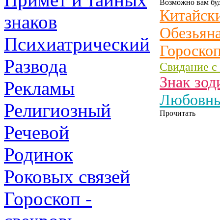
Возможно вам буд
Китайски
знаков
Обезьяна
Психиатрический
Гороскоп
Развода
Свидание с
Знак зод
Рекламы
Любовный
Религиозный
Прочитать
Речевой
Родинок
Роковых связей
Гороскоп -