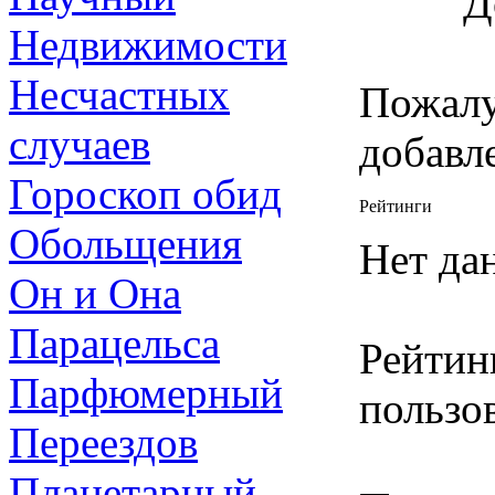
Д
Недвижимости
Несчастных
Пожалу
случаев
добавл
Гороскоп обид
Рейтинги
Обольщения
Нет да
Он и Она
Парацельса
Рейтин
Парфюмерный
пользов
Переездов
Планетарный