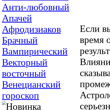
Анти-любовный
Апачей
Если в
Афродизиаков
время о
Брачный
результ
Вампирический
Влияни
Векторный
сказыв
восточный
промеж
Венецианский
Астрол
гороскоп
серьезн