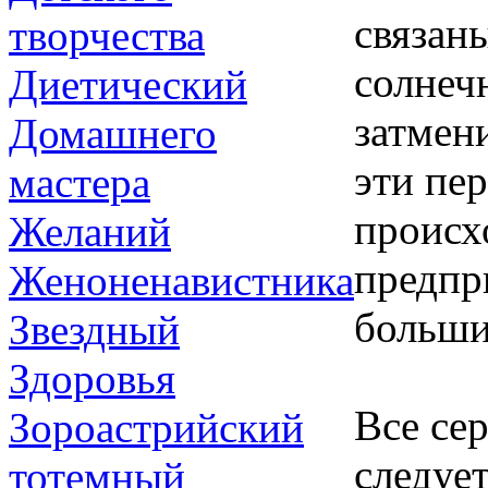
связан
творчества
солнеч
Диетический
затмен
Домашнего
эти пе
мастера
происх
Желаний
предпр
Женоненавистника
больши
Звездный
Здоровья
Все се
Зороастрийский
следуе
тотемный