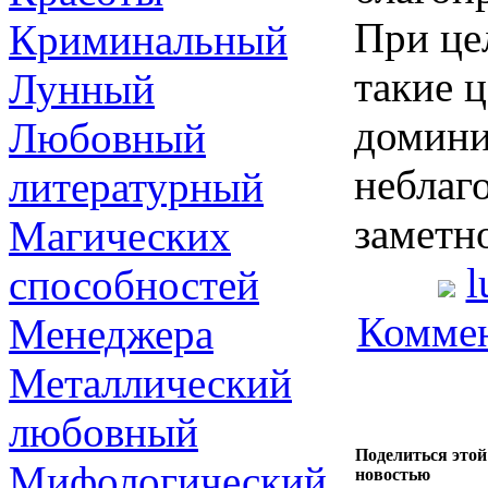
При це
Криминальный
такие 
Лунный
домини
Любовный
неблаг
литературный
заметн
Магических
l
способностей
Коммен
Менеджера
Металлический
любовный
Поделиться этой
Мифологический
новостью