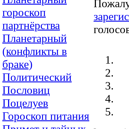
Пожалу
гороскоп
зареги
партнёрства
голосо
Планетарный
(конфликты в
браке)
Политический
Пословиц
Поцелуев
Гороскоп питания
Примет и тайных