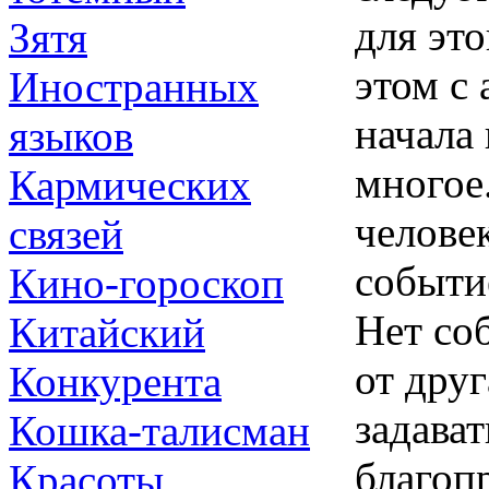
для это
Зятя
этом с
Иностранных
начала
языков
многое
Кармических
человек
связей
событие
Кино-гороскоп
Нет со
Китайский
от дру
Конкурента
задава
Кошка-талисман
благоп
Красоты