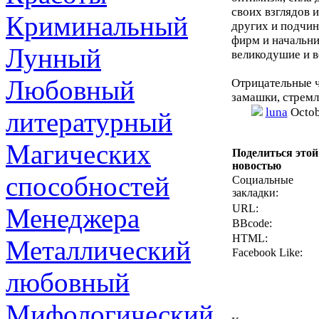
своих взглядов 
Криминальный
других и подчин
фирм и начальн
Лунный
великодушие и в
Любовный
Отрицательные ч
замашки, стремле
luna
Octob
литературный
Магических
Поделиться этой
новостью
способностей
Социальные
закладки:
URL:
Менеджера
BBcode:
HTML:
Металлический
Facebook Like:
любовный
Мифологический