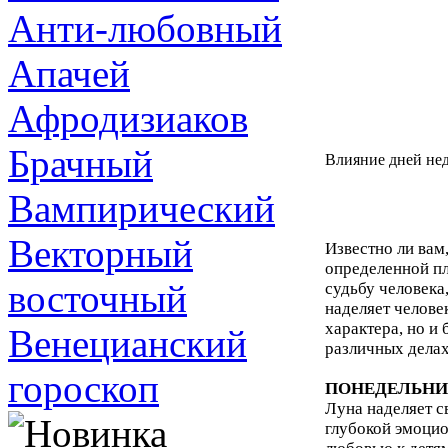
Анти-любовный
Апачей
Афродизиаков
Брачный
Влияние дней нед
Вампирический
Векторный
Известно ли вам
определенной пл
восточный
судьбу человека
наделяет челове
характера, но и
Венецианский
различных делах
гороскоп
ПОНЕДЕЛЬНИ
Луна наделяет 
глубокой эмоцио