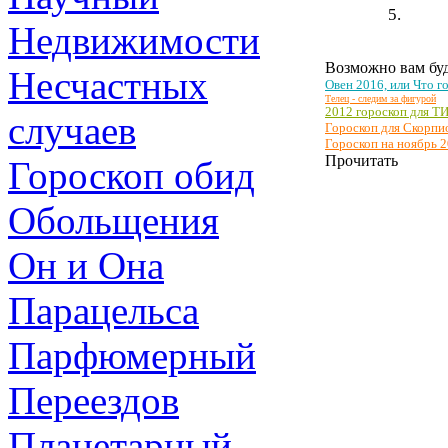
Недвижимости
Возможно вам буд
Несчастных
Овен 2016, или Что г
Телец - следим за фигурой
2012 гороскоп для Т
случаев
Гороскоп для Скорпи
Гороскоп на ноябрь 2
Прочитать
Гороскоп обид
Обольщения
Он и Она
Парацельса
Парфюмерный
Переездов
Планетарный