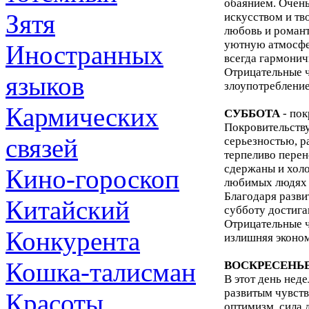
обаянием. Очень
Зятя
искусством и тв
любовь и романт
уютную атмосфе
Иностранных
всегда гармонич
Отрицательные ч
языков
злоупотреблени
Кармических
СУББОТА
- пок
Покровительству
связей
серьезностью, р
терпеливо перен
сдержаны и холо
Кино-гороскоп
любимых людях и
Благодаря разви
Китайский
субботу достига
Отрицательные ч
Конкурента
излишняя эконом
Кошка-талисман
ВОСКРЕСЕНЬ
В этот день нед
развитым чувств
Красоты
оптимизм, сила 