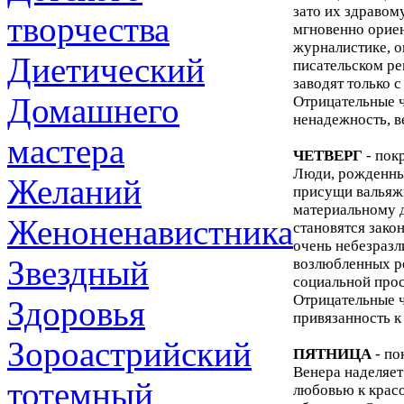
зато их здравом
творчества
мгновенно ориен
журналистике, о
Диетический
писательском р
заводят только с
Домашнего
Отрицательные ч
ненадежность, в
мастера
ЧЕТВЕРГ
- пок
Люди, рожденные
Желаний
присущи вальяжн
материальному д
Женоненавистника
становятся зако
очень небезраз
Звездный
возлюбленных ро
социальной прос
Отрицательные ч
Здоровья
привязанность к
Зороастрийский
ПЯТНИЦА
- по
Венера наделяет
тотемный
любовью к красо