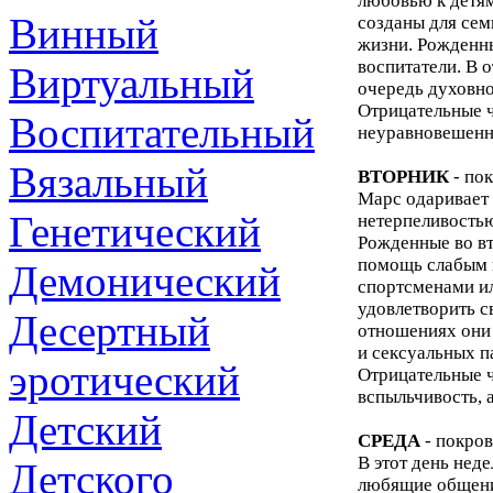
любовью к детям
Винный
созданы для семь
жизни. Рожденны
воспитатели. В 
Виртуальный
очередь духовно
Отрицательные ч
Воспитательный
неуравновешенно
Вязальный
ВТОРНИК
- по
Марс одаривает 
Генетический
нетерпеливостью
Рожденные во вт
помощь слабым и
Демонический
спортсменами ил
удовлетворить с
Десертный
отношениях они 
и сексуальных п
эротический
Отрицательные ч
вспыльчивость, 
Детский
СРЕДА
- покро
В этот день нед
Детского
любящие общение